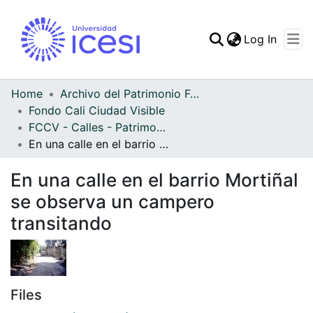
(curren
Log In
Communities & Collec
All of DSpace
Home
Archivo del Patrimonio Fotográfico y Fílmico del Valle del Cauca
Fondo Cali Ciudad Visible
Statistics
FCCV - Calles - Patrimonial
En una calle en el barrio Mortiñal se observa un campero transitando
En una calle en el barrio Mortiñal
se observa un campero
transitando
Files