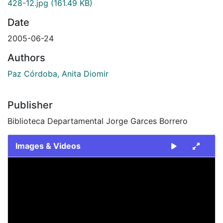
428-12.jpg
(161.49 KB)
Date
2005-06-24
Authors
Paz Córdoba, Anita Diomir
Publisher
Biblioteca Departamental Jorge Garces Borrero
Images & Videos
Slide 1 of 1