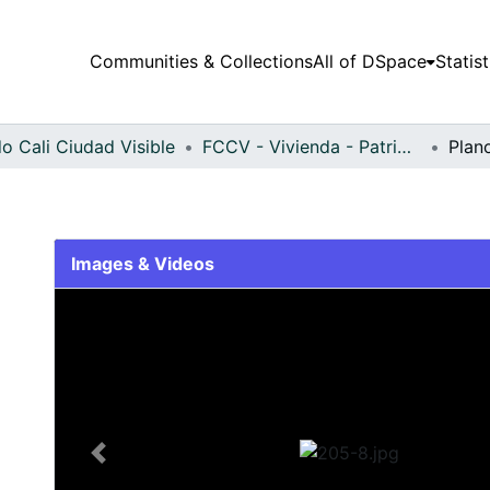
Communities & Collections
All of DSpace
Statist
o Cali Ciudad Visible
FCCV - Vivienda - Patrimonial
Plan
Images & Videos
Slide 1 of 1
Previous