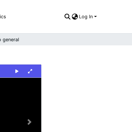
ics
Log In
o general
Next