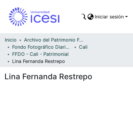
Iniciar sesión
Comunidades
Todo DSpace
Inicio
Archivo del Patrimonio Fotográfico y Fílmico del Valle del Cauca
Fondo Fotográfico Diario Occidente
Cali
Estadísticas
FFDO - Cali - Patrimonial
Lina Fernanda Restrepo
Lina Fernanda Restrepo