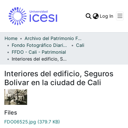
(curren
Log In
Communities & Collec
All of DSpace
Home
Archivo del Patrimonio Fotográfico y Fílmico del Valle del Cauca
Fondo Fotográfico Diario Occidente
Cali
Statistics
FFDO - Cali - Patrimonial
Interiores del edificio, Seguros Bolivar en la ciudad de Cali
Interiores del edificio, Seguros
Bolivar en la ciudad de Cali
Files
FDO06525.jpg
(379.7 KB)