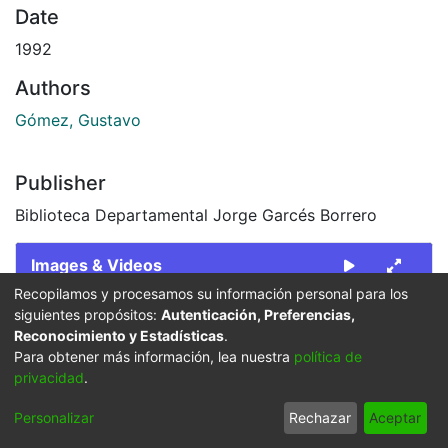
Date
1992
Authors
Gómez, Gustavo
Publisher
Biblioteca Departamental Jorge Garcés Borrero
Images & Videos
Recopilamos y procesamos su información personal para los
Slide 1 of 1
siguientes propósitos:
Autenticación, Preferencias,
Reconocimiento y Estadísticas
.
Para obtener más información, lea nuestra
política de
privacidad
.
Personalizar
Rechazar
Aceptar