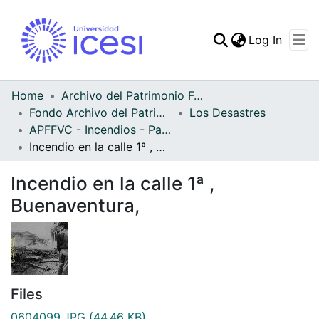
(curren
Log In
Communities & Collec
All of DSpace
Home
Archivo del Patrimonio Fotográfico y Fílmico del Valle del Cauca
Fondo Archivo del Patrimonio Fotográfico y Fílmico del Valle del Cauca
Los Desastres
Statistics
APFFVC - Incendios - Patrimonial
Incendio en la calle 1ª , Buenaventura,
Incendio en la calle 1ª ,
Buenaventura,
Files
0604099.JPG
(44.46 KB)