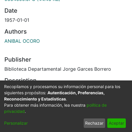
Date
1957-01-01
Authors
ANIBAL OCORO
Publisher
Biblioteca Departamental Jorge Garces Borrero
Description
Recopilamos y procesamos su información personal para los
Incendio en la calle 1ª , Buenaventura,. C. 1957.
siguientes propósitos:
Autenticación, Preferencias,
El Archivo del Patrimonio Fotográfico y Fílmico del
Reconocimiento y Estadísticas
.
Valle del Cauca es responsabilidad de la Biblioteca
Para obtener más información, lea nuestra
política de
Departamental del Valle Jorge Garcés Borrero, por
privacidad
.
convenio de cooperación suscrito con la Secretaria
Personalizar
Rechazar
Aceptar
del Cultura Departamental, con el fin de aunar