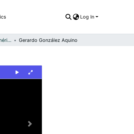
ics
Log In
FFDO - Rincón del América - Patrimonial
Gerardo González Aquino
Next