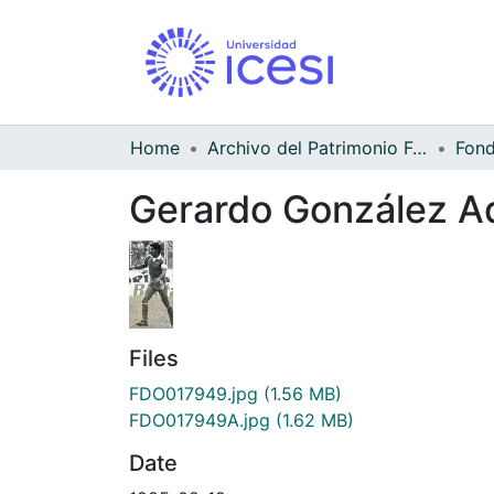
Home
Archivo del Patrimonio Fotográfico y Fílmico del Valle del Cauca
Gerardo González A
Files
FDO017949.jpg
(1.56 MB)
FDO017949A.jpg
(1.62 MB)
Date