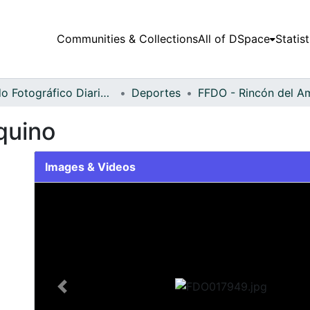
Communities & Collections
All of DSpace
Statist
Fondo Fotográfico Diario Occidente
Deportes
quino
Images & Videos
Slide 1 of 2
Previous