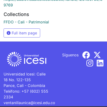
9769
Collections
FFDO - Cali - Patrimonial
Full item page
Síguenos
Universidad Icesi: Calle
18 No. 122-135
Pance, Cali - Colombia
Teléfono: +57 (602) 555
2334
ventanillaunica@icesi.edu.co