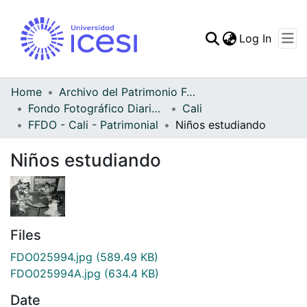
(curren
Log In
Communities & Collec
All of DSpace
Home
Archivo del Patrimonio Fotográfico y Fílmico del Valle del Cauca
Fondo Fotográfico Diario Occidente
Cali
Statistics
FFDO - Cali - Patrimonial
Niños estudiando
Niños estudiando
Files
FDO025994.jpg
(589.49 KB)
FDO025994A.jpg
(634.4 KB)
Date