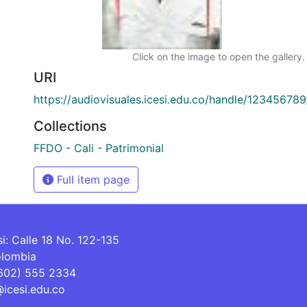
Click on the image to open the gallery.
URI
https://audiovisuales.icesi.edu.co/handle/12345678
Collections
FFDO - Cali - Patrimonial
Full item page
si: Calle 18 No. 122-135
olombia
(602) 555 2334
@icesi.edu.co