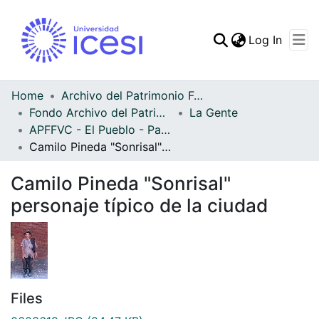
(curren
Log In
Communities & Collec
All of DSpace
Home
Archivo del Patrimonio Fotográfico y Fílmico del Valle del Cauca
Fondo Archivo del Patrimonio Fotográfico y Fílmico del Valle del Cauca
La Gente
Statistics
APFFVC - El Pueblo - Patrimonial
Camilo Pineda "Sonrisal" personaje típico de la ciudad
Camilo Pineda "Sonrisal"
personaje típico de la ciudad
Files