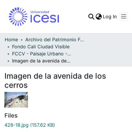
(curren
Log In
Communities & Collec
All of DSpace
Home
Archivo del Patrimonio Fotográfico y Fílmico del Valle del Cauca
Fondo Cali Ciudad Visible
Statistics
FCCV - Paisaje Urbano - Patrimonial
Imagen de la avenida de los cerros
Imagen de la avenida de los
cerros
Files
428-18.jpg
(157.62 KB)