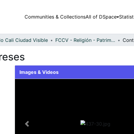
Communities & Collections
All of DSpace
Statist
o Cali Ciudad Visible
FCCV - Religión - Patrimonial
Cont
greses
Images & Videos
Slide 1 of 1
Previous