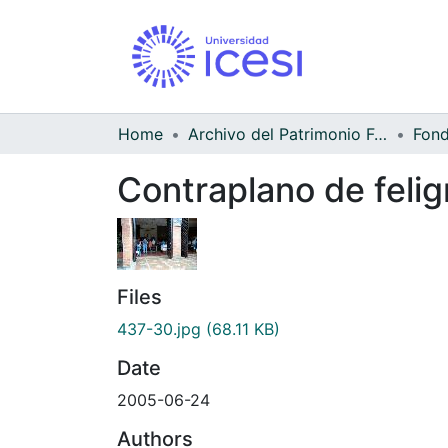
Home
Archivo del Patrimonio Fotográfico y Fílmico del Valle del Cauca
Fond
Contraplano de feli
Files
437-30.jpg
(68.11 KB)
Date
2005-06-24
Authors