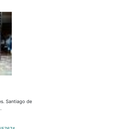
es. Santiago de
.
9/57674