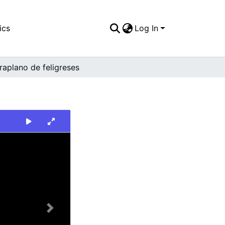
ics
Log In
raplano de feligreses
Next