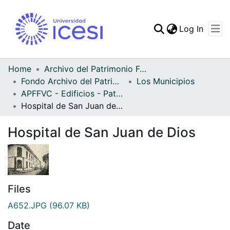
(curren
Log In
Communities & Collec
All of DSpace
Home
Archivo del Patrimonio Fotográfico y Fílmico del Valle del Cauca
Fondo Archivo del Patrimonio Fotográfico y Fílmico del Valle del Cauca
Los Municipios
Statistics
APFFVC - Edificios - Patrimonial
Hospital de San Juan de Dios
Hospital de San Juan de Dios
Files
A652.JPG
(96.07 KB)
Date