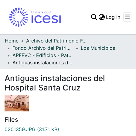
(curren
Log In
Communities & Collec
All of DSpace
Home
Archivo del Patrimonio Fotográfico y Fílmico del Valle del Cauca
Fondo Archivo del Patrimonio Fotográfico y Fílmico del Valle del Cauca
Los Municipios
Statistics
APFFVC - Edificios - Patrimonial
Antiguas instalaciones del Hospital Santa Cruz
Antiguas instalaciones del
Hospital Santa Cruz
Files
0201359.JPG
(31.71 KB)