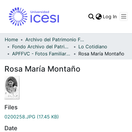
(curren
Log In
Communities & Collec
All of DSpace
Home
Archivo del Patrimonio Fotográfico y Fílmico del Valle del Cauca
Fondo Archivo del Patrimonio Fotográfico y Fílmico del Valle del Cauca
Lo Cotidiano
Statistics
APFFVC - Fotos Familiares - Patrimonial
Rosa María Montaño
Rosa María Montaño
Files
0200258.JPG
(17.45 KB)
Date