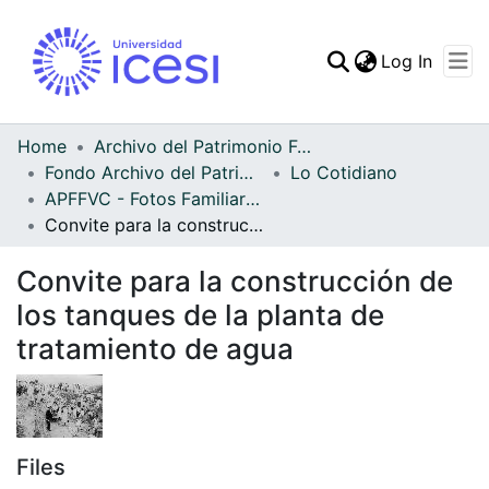
(curren
Log In
Communities & Collec
All of DSpace
Home
Archivo del Patrimonio Fotográfico y Fílmico del Valle del Cauca
Fondo Archivo del Patrimonio Fotográfico y Fílmico del Valle del Cauca
Lo Cotidiano
Statistics
APFFVC - Fotos Familiares - Patrimonial
Convite para la construcción de los tanques de la planta de tratamiento de agua
Convite para la construcción de
los tanques de la planta de
tratamiento de agua
Files