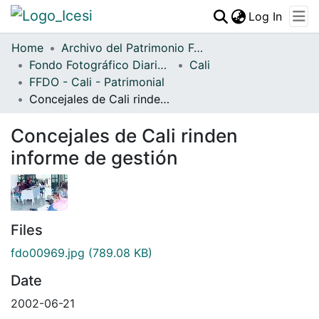
(curren
Log In
Communities & Collections
Home
Archivo del Patrimonio Fotográfico y Fílmico del Valle del Cauca
Fondo Fotográfico Diario Occidente
All of DSpace
Cali
FFDO - Cali - Patrimonial
Statistics
Concejales de Cali rinden informe de gestión
Concejales de Cali rinden
informe de gestión
Files
fdo00969.jpg
(789.08 KB)
Date
2002-06-21