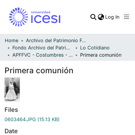
(curren
Log In
Communities & Collec
All of DSpace
Home
Archivo del Patrimonio Fotográfico y Fílmico del Valle del Cauca
Fondo Archivo del Patrimonio Fotográfico y Fílmico del Valle del Cauca
Lo Cotidiano
Statistics
APFFVC - Costumbres - Patrimonial
Primera comunión
Primera comunión
Files
0603464.JPG
(15.13 KB)
Date