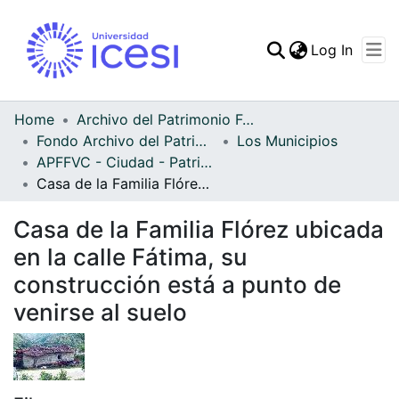
(curren
Log In
Communities & Collec
All of DSpace
Home
Archivo del Patrimonio Fotográfico y Fílmico del Valle del Cauca
Fondo Archivo del Patrimonio Fotográfico y Fílmico del Valle del Cauca
Los Municipios
Statistics
APFFVC - Ciudad - Patrimonial
Casa de la Familia Flórez ubicada en la calle Fátima, su construcción está a punto de venirse al suelo
Casa de la Familia Flórez ubicada
en la calle Fátima, su
construcción está a punto de
venirse al suelo