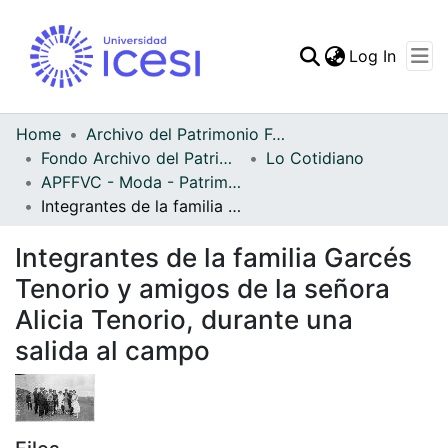
(curren
Log In
Communities & Collec
All of DSpace
Home
Archivo del Patrimonio Fotográfico y Fílmico del Valle del Cauca
Fondo Archivo del Patrimonio Fotográfico y Fílmico del Valle del Cauca
Lo Cotidiano
Statistics
APFFVC - Moda - Patrimonial
Integrantes de la familia Garcés Tenorio y amigos de la señora Alicia Tenorio, durante una salida al campo
Integrantes de la familia Garcés
Tenorio y amigos de la señora
Alicia Tenorio, durante una
salida al campo