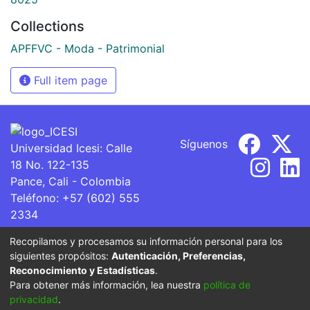
Collections
APFFVC - Moda - Patrimonial
Full item page
Síguenos
Universidad Icesi: Calle
18 No. 122-135
Pance, Cali - Colombia
Teléfono: +57 (602) 555
2334
ventanillaunica@icesi.edu.co
Recopilamos y procesamos su información personal para los
siguientes propósitos:
Autenticación, Preferencias,
La Universidad Icesi es una Institución de Educación
Reconocimiento y Estadísticas
.
Superior que se encuentra sujeta a inspección y vigilancia
Para obtener más información, lea nuestra
política de
por parte del Ministerio de Educación Nacional.
privacidad
.