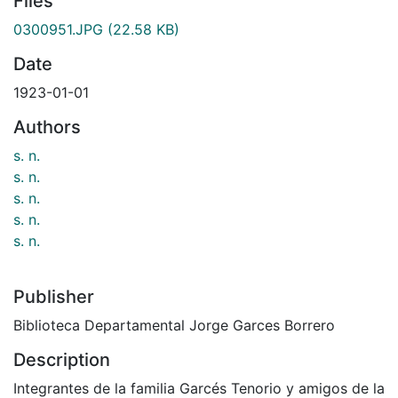
Files
0300951.JPG
(22.58 KB)
Date
1923-01-01
Authors
s. n.
s. n.
s. n.
s. n.
s. n.
Publisher
Biblioteca Departamental Jorge Garces Borrero
Description
Integrantes de la familia Garcés Tenorio y amigos de la