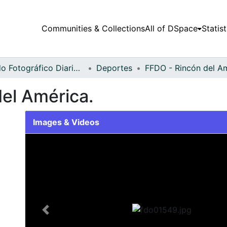
Communities & Collections
All of DSpace
Statist
Fondo Fotográfico Diario Occidente
Deportes
el América.
Images & Videos
Slide 1 of 1
Previous