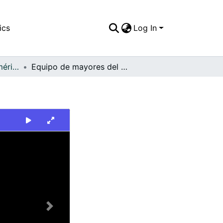
ics
Log In
FFDO - Rincón del América - Patrimonial
Equipo de mayores del América.
Next