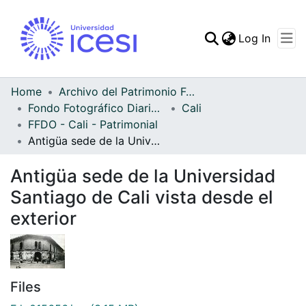
(curren
Log In
Communities & Collec
All of DSpace
Home
Archivo del Patrimonio Fotográfico y Fílmico del Valle del Cauca
Fondo Fotográfico Diario Occidente
Cali
Statistics
FFDO - Cali - Patrimonial
Antigüa sede de la Universidad Santiago de Cali vista desde el exterior
Antigüa sede de la Universidad
Santiago de Cali vista desde el
exterior
Files