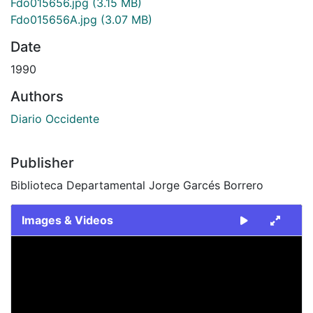
Fdo015656.jpg
(3.15 MB)
Fdo015656A.jpg
(3.07 MB)
Date
1990
Authors
Diario Occidente
Publisher
Biblioteca Departamental Jorge Garcés Borrero
Images & Videos
Slide 1 of 2