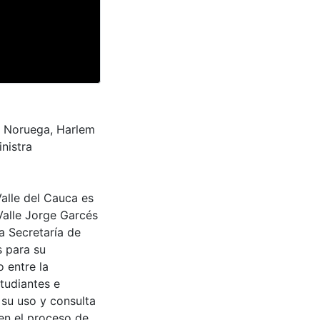
a Noruega, Harlem
nistra
Valle del Cauca es
Valle Jorge Garcés
a Secretaría de
s para su
 entre la
tudiantes e
 su uso y consulta
en el proceso de