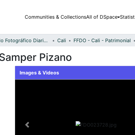
Communities & Collections
All of DSpace
Statist
Fondo Fotográfico Diario Occidente
Cali
FFDO - Cali - Patrimonial
 Samper Pizano
Images & Videos
Slide 1 of 2
Previous