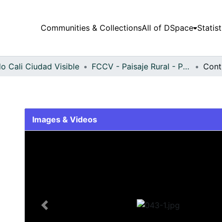
Communities & Collections
All of DSpace
Statist
o Cali Ciudad Visible
FCCV - Paisaje Rural - Patrimonial
Cont
Images & Videos
Slide 1 of 1
Previous