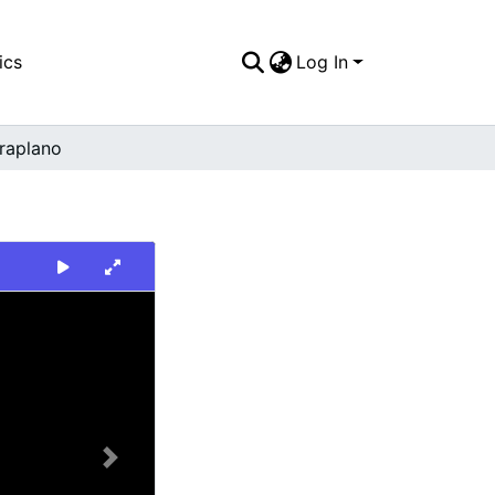
ics
Log In
raplano
Next