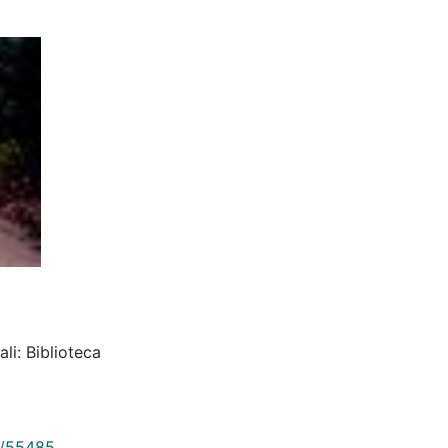
li: Biblioteca
9/55485