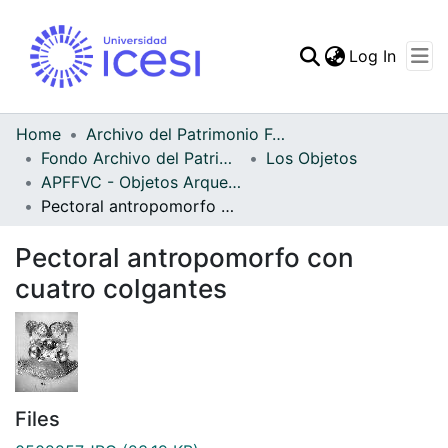
(curren
Log In
Communities & Collec
All of DSpace
Home
Archivo del Patrimonio Fotográfico y Fílmico del Valle del Cauca
Fondo Archivo del Patrimonio Fotográfico y Fílmico del Valle del Cauca
Los Objetos
Statistics
APFFVC - Objetos Arqueológico - Patrimonial
Pectoral antropomorfo con cuatro colgantes
Pectoral antropomorfo con
cuatro colgantes
Files