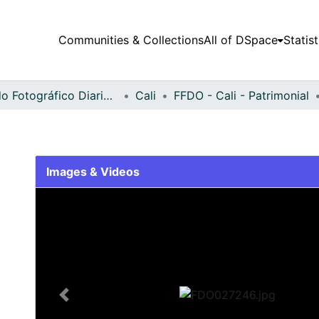
Communities & Collections
All of DSpace
Statist
Fondo Fotográfico Diario Occidente
Cali
FFDO - Cali - Patrimonial
Images & Videos
Slide 1 of 2
Previous