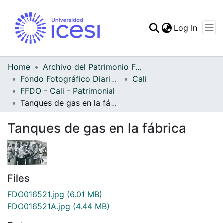
(curren
Log In
Communities & Collec
All of DSpace
Home
Archivo del Patrimonio Fotográfico y Fílmico del Valle del Cauca
Fondo Fotográfico Diario Occidente
Cali
Statistics
FFDO - Cali - Patrimonial
Tanques de gas en la fábrica
Tanques de gas en la fábrica
Files
FDO016521.jpg
(6.01 MB)
FDO016521A.jpg
(4.44 MB)