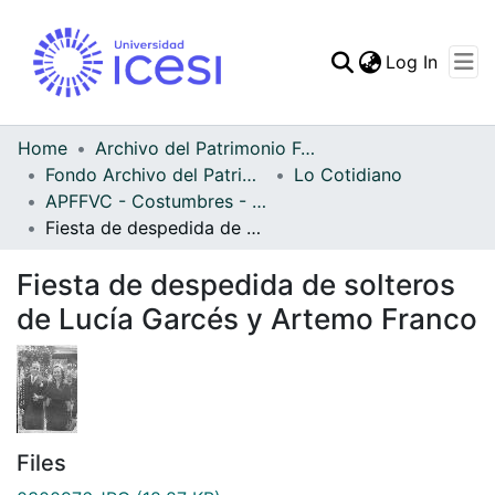
(curren
Log In
Communities & Collec
All of DSpace
Home
Archivo del Patrimonio Fotográfico y Fílmico del Valle del Cauca
Fondo Archivo del Patrimonio Fotográfico y Fílmico del Valle del Cauca
Lo Cotidiano
Statistics
APFFVC - Costumbres - Patrimonial
Fiesta de despedida de solteros de Lucía Garcés y Artemo Franco
Fiesta de despedida de solteros
de Lucía Garcés y Artemo Franco
Files