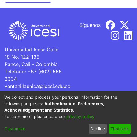
Síguenos
Universidad Icesi: Calle
18 No. 122-135
Pance, Cali - Colombia
Teléfono: +57 (602) 555
2334
ventanillaunica@icesi.edu.co
We collect and process your personal information for the
La Universidad Icesi es una Institución de Educación
following purposes:
Authentication, Preferences,
Superior que se encuentra sujeta a inspección y vigilancia
Acknowledgement and Statistics
.
por parte del Ministerio de Educación Nacional.
To learn more, please read our
privacy policy
.
Cookie
Privacy
End User
Send
Customize
Decline
That's ok
settings
policy
Agreement
Feedback