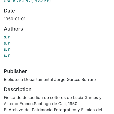
0300976.JPG
(18.87 KB)
Date
1950-01-01
Authors
s. n.
s. n.
s. n.
s. n.
Publisher
Biblioteca Departamental Jorge Garces Borrero
Description
Fiesta de despedida de solteros de Lucía Garcés y
Artemo Franco.Santiago de Cali, 1950
El Archivo del Patrimonio Fotográfico y Fílmico del