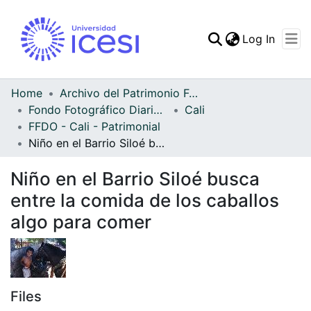
(curren
Log In
Communities & Collec
All of DSpace
Home
Archivo del Patrimonio Fotográfico y Fílmico del Valle del Cauca
Fondo Fotográfico Diario Occidente
Cali
Statistics
FFDO - Cali - Patrimonial
Niño en el Barrio Siloé busca entre la comida de los caballos algo para comer
Niño en el Barrio Siloé busca
entre la comida de los caballos
algo para comer
Files