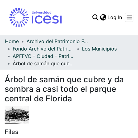
(curren
Log In
Communities & Collec
All of DSpace
Home
Archivo del Patrimonio Fotográfico y Fílmico del Valle del Cauca
Fondo Archivo del Patrimonio Fotográfico y Fílmico del Valle del Cauca
Los Municipios
Statistics
APFFVC - Ciudad - Patrimonial
Árbol de samán que cubre y da sombra a casi todo el parque central de Florida
Árbol de samán que cubre y da
sombra a casi todo el parque
central de Florida
Files