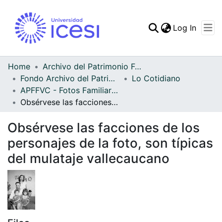
(curren
Log In
Communities & Collec
All of DSpace
Home
Archivo del Patrimonio Fotográfico y Fílmico del Valle del Cauca
Fondo Archivo del Patrimonio Fotográfico y Fílmico del Valle del Cauca
Lo Cotidiano
Statistics
APFFVC - Fotos Familiares - Patrimonial
Obsérvese las facciones de los personajes de la foto, son típicas del mulataje vallecaucano
Obsérvese las facciones de los
personajes de la foto, son típicas
del mulataje vallecaucano