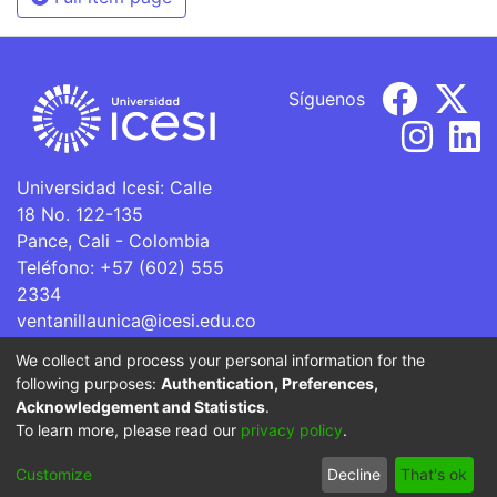
Síguenos
Universidad Icesi: Calle
18 No. 122-135
Pance, Cali - Colombia
Teléfono: +57 (602) 555
2334
ventanillaunica@icesi.edu.co
We collect and process your personal information for the
La Universidad Icesi es una Institución de Educación
following purposes:
Authentication, Preferences,
Superior que se encuentra sujeta a inspección y vigilancia
Acknowledgement and Statistics
.
por parte del Ministerio de Educación Nacional.
To learn more, please read our
privacy policy
.
Cookie
Privacy
End User
Send
Customize
Decline
That's ok
settings
policy
Agreement
Feedback