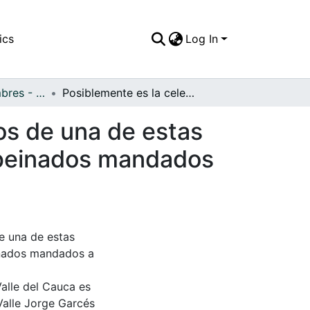
ics
Log In
APFFVC - Costumbres - Patrimonial
Posiblemente es la celebracion de los quince años de una de estas damas, por eso la pose para la foto, los trajes y peinados mandados a hacer para la ocasión
os de una de estas
 y peinados mandados
e una de estas
einados mandados a
Valle del Cauca es
Valle Jorge Garcés