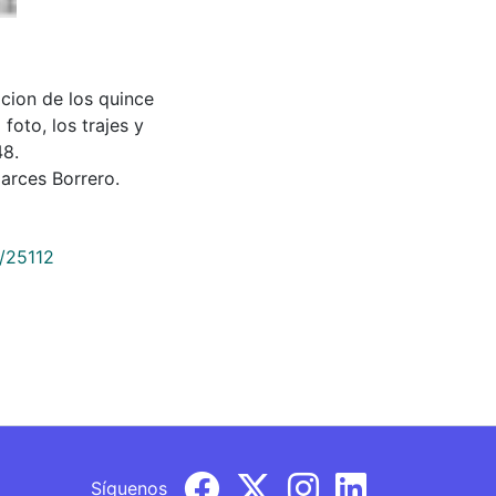
cion de los quince
foto, los trajes y
48.
rces Borrero.
9/25112
Síguenos