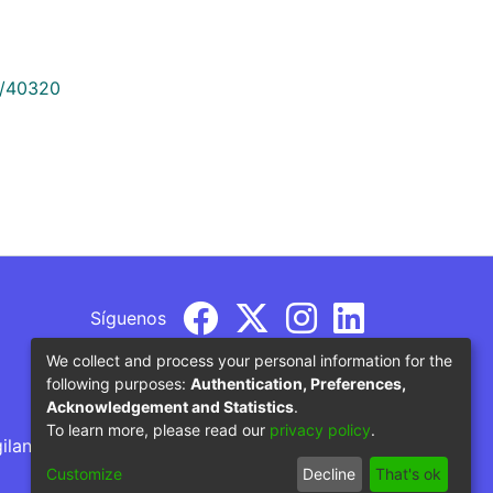
9/40320
Síguenos
We collect and process your personal information for the
following purposes:
Authentication, Preferences,
Acknowledgement and Statistics
.
To learn more, please read our
privacy policy
.
gilancia por parte del Ministerio de Educación
Customize
Decline
That's ok