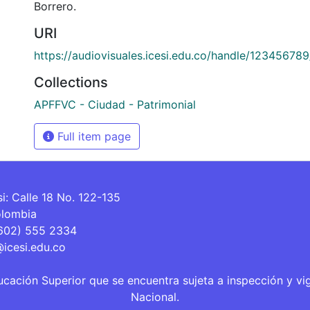
Borrero.
URI
https://audiovisuales.icesi.edu.co/handle/12345678
Collections
APFFVC - Ciudad - Patrimonial
Full item page
si: Calle 18 No. 122-135
olombia
(602) 555 2334
@icesi.edu.co
ucación Superior que se encuentra sujeta a inspección y vi
Nacional.