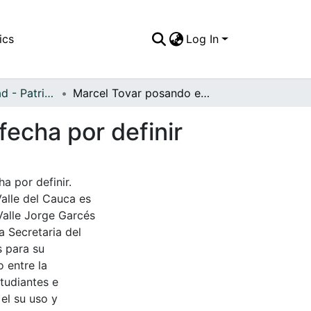
ics
Log In
APFFVC - Ciudad - Patrimonial
Marcel Tovar posando en las calles del barrio en fecha por definir
fecha por definir
a por definir.
Valle del Cauca es
Valle Jorge Garcés
a Secretaria del
s para su
 entre la
tudiantes e
 el su uso y