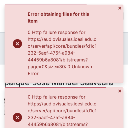
×
Error obtaining files for this
(curren
Log In
item
Communities & Collec
0 Http failure response for
All of DSpace
Home
Archivo del Patrimonio Fotográfico y Fílmico del Valle del Cauca
https://audiovisuales.icesi.edu.c
Fondo Archivo del Patrimonio Fotográfico y Fílmico del Valle del Cauca
Lo Cotidiano
o/server/api/core/bundles/fd1c1
Statistics
APFFVC - Fotos Familiares - Patrimonial
232-5aef-475f-a984-
Grupo familiar en paseo por el parque "José Manuel Saavedra Galindo" en Guacarí
44459b6a8081/bitstreams?
page=0&size=30: 0 Unknown
Grupo familiar en paseo por el
Error
parque "José Manuel Saavedra
Galindo" en Guacarí
×
0 Http failure response for
https://audiovisuales.icesi.edu.c
o/server/api/core/bundles/fd1c1
232-5aef-475f-a984-
Files
44459b6a8081/bitstreams?