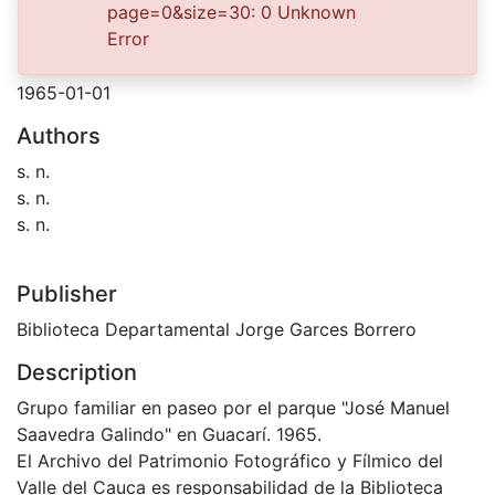
page=0&size=30: 0 Unknown
0602487.JPG
(27.49 KB)
Error
Date
1965-01-01
Authors
s. n.
s. n.
s. n.
Publisher
Biblioteca Departamental Jorge Garces Borrero
Description
Grupo familiar en paseo por el parque "José Manuel
Saavedra Galindo" en Guacarí. 1965.
El Archivo del Patrimonio Fotográfico y Fílmico del
Valle del Cauca es responsabilidad de la Biblioteca