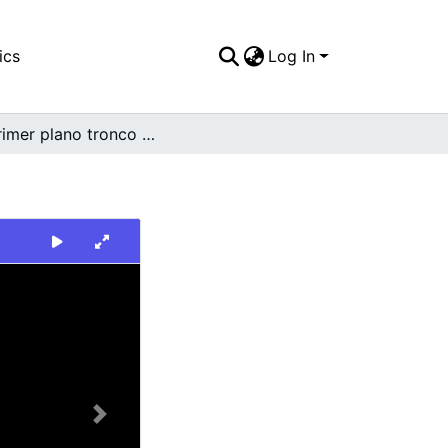
ics
Log In
En primer plano tronco de árbol y maleza
Next