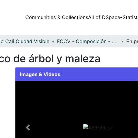
Communities & Collections
All of DSpace
Statist
o Cali Ciudad Visible
FCCV - Composición - Patrimonial
co de árbol y maleza
Images & Videos
Slide 1 of 1
Previous