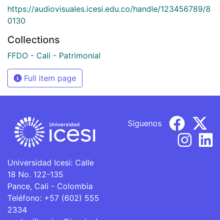
https://audiovisuales.icesi.edu.co/handle/123456789/8
0130
Collections
FFDO - Cali - Patrimonial
Full item page
Síguenos
Universidad Icesi: Calle
18 No. 122-135
Pance, Cali - Colombia
Teléfono: +57 (602) 555
2334