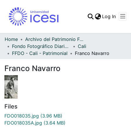
(curren
Log In
Communities & Collec
All of DSpace
Home
Archivo del Patrimonio Fotográfico y Fílmico del Valle del Cauca
Fondo Fotográfico Diario Occidente
Cali
Statistics
FFDO - Cali - Patrimonial
Franco Navarro
Franco Navarro
Files
FDO018035.jpg
(3.96 MB)
FDO018035A.jpg
(3.64 MB)