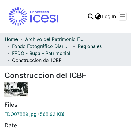
(curren
Log In
Communities & Collec
All of DSpace
Home
Archivo del Patrimonio Fotográfico y Fílmico del Valle del Cauca
Fondo Fotográfico Diario Occidente
Regionales
Statistics
FFDO - Buga - Patrimonial
Construccion del ICBF
Construccion del ICBF
Files
FDO07889.jpg
(568.92 KB)
Date