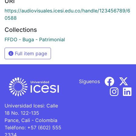
URI
https://audiovisuales.icesi.edu.co/handle/123456789/6
0588
Collections
FFDO - Buga - Patrimonial
Full item page
Síguenos
Universidad Icesi: Calle
18 No. 122-135
Pance, Cali - Colombia
Teléfono: +57 (602) 555
2334