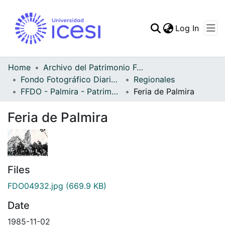
(curren
Log In
Communities & Collec
All of DSpace
Home
Archivo del Patrimonio Fotográfico y Fílmico del Valle del Cauca
Fondo Fotográfico Diario Occidente
Regionales
Statistics
FFDO - Palmira - Patrimonial
Feria de Palmira
Feria de Palmira
Files
FDO04932.jpg
(669.9 KB)
Date
1985-11-02