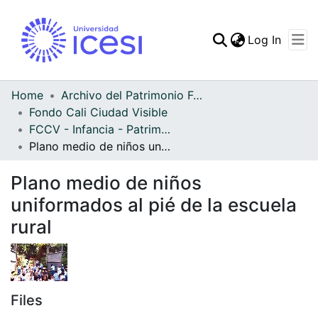
(curren
Log In
Communities & Collec
All of DSpace
Home
Archivo del Patrimonio Fotográfico y Fílmico del Valle del Cauca
Fondo Cali Ciudad Visible
Statistics
FCCV - Infancia - Patrimonial
Plano medio de niños uniformados al pié de la escuela rural
Plano medio de niños
uniformados al pié de la escuela
rural
Files