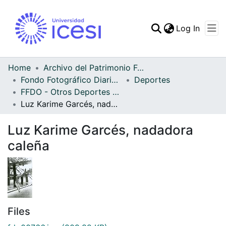
(curren
Log In
Communities & Collec
All of DSpace
Home
Archivo del Patrimonio Fotográfico y Fílmico del Valle del Cauca
Fondo Fotográfico Diario Occidente
Deportes
Statistics
FFDO - Otros Deportes - Patrimonial
Luz Karime Garcés, nadadora caleña
Luz Karime Garcés, nadadora
caleña
Files