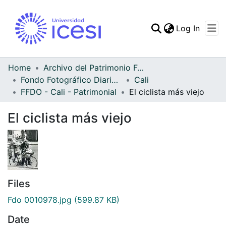
(curren
Log In
Communities & Collec
All of DSpace
Home
Archivo del Patrimonio Fotográfico y Fílmico del Valle del Cauca
Fondo Fotográfico Diario Occidente
Cali
Statistics
FFDO - Cali - Patrimonial
El ciclista más viejo
El ciclista más viejo
Files
Fdo 0010978.jpg
(599.87 KB)
Date