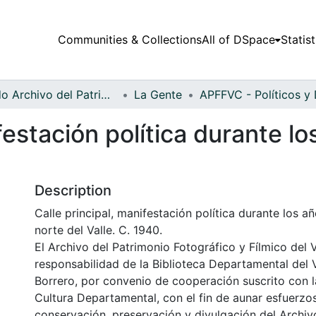
Communities & Collections
All of DSpace
Statist
Fondo Archivo del Patrimonio Fotográfico y Fílmico del Valle del Cauca
La Gente
festación política durante l
Description
Calle principal, manifestación política durante los a
norte del Valle. C. 1940.
El Archivo del Patrimonio Fotográfico y Fílmico del 
responsabilidad de la Biblioteca Departamental del 
Borrero, por convenio de cooperación suscrito con l
Cultura Departamental, con el fin de aunar esfuerzo
conservación, preservación y divulgación del Archivo