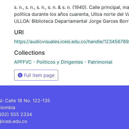
s. n., s. n., s. n., s. n. & s. n. (1940). Calle principal, 
política durante los años cuarenta, Ulloa norte del V
ULLOA: Biblioteca Departamental Jorge Garces Borr
URI
https://audiovisuales.icesi.edu.co/handle/12345678
Collections
APFFVC - Políticos y Dirigentes - Patrimonial
Full item page
si: Calle 18 No. 122-135
olombia
(602) 555 2334
@icesi.edu.co