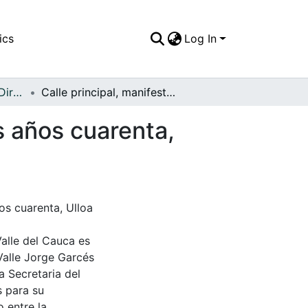
ics
Log In
APFFVC - Políticos y Dirigentes - Patrimonial
Calle principal, manifestación política durante los años cuarenta, Ulloa norte del Valle
os años cuarenta,
ños cuarenta, Ulloa
Valle del Cauca es
Valle Jorge Garcés
a Secretaria del
s para su
 entre la