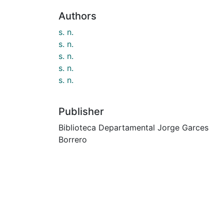
Authors
s. n.
s. n.
s. n.
s. n.
s. n.
Publisher
Biblioteca Departamental Jorge Garces
Borrero