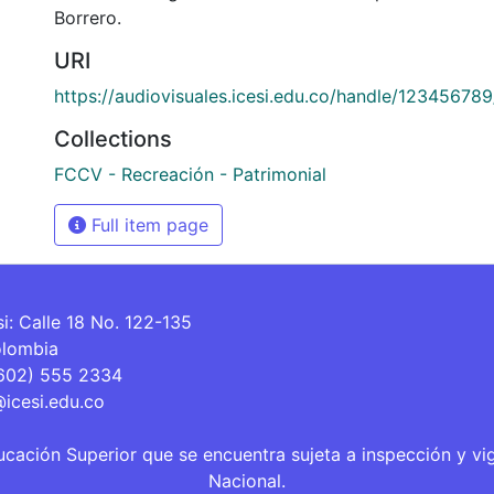
Borrero.
URI
https://audiovisuales.icesi.edu.co/handle/12345678
Collections
FCCV - Recreación - Patrimonial
Full item page
si: Calle 18 No. 122-135
olombia
(602) 555 2334
@icesi.edu.co
ucación Superior que se encuentra sujeta a inspección y vi
Nacional.