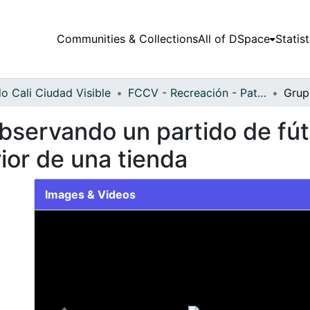
Communities & Collections
All of DSpace
Statist
o Cali Ciudad Visible
FCCV - Recreación - Patrimonial
servando un partido de fútb
rior de una tienda
Images & Videos
Slide 1 of 1