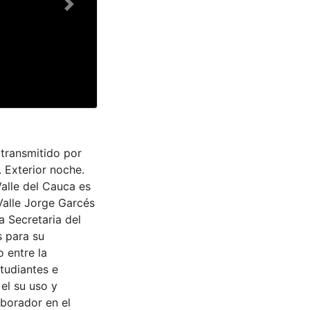
Next
transmitido por
. Exterior noche.
Valle del Cauca es
Valle Jorge Garcés
a Secretaria del
s para su
 entre la
tudiantes e
 el su uso y
aborador en el