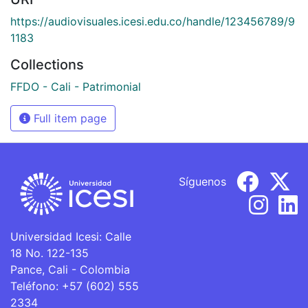
https://audiovisuales.icesi.edu.co/handle/123456789/9
1183
Collections
FFDO - Cali - Patrimonial
Full item page
Síguenos
Universidad Icesi: Calle
18 No. 122-135
Pance, Cali - Colombia
Teléfono: +57 (602) 555
2334