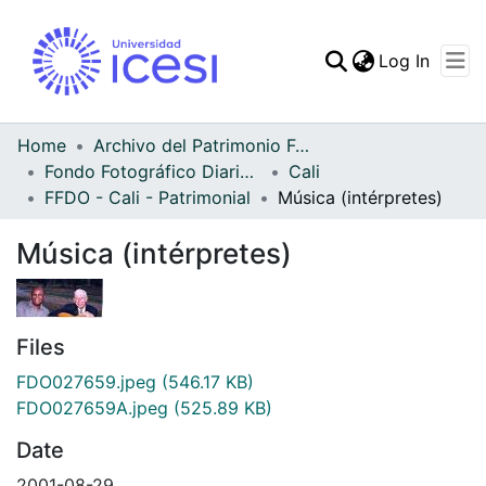
(curren
Log In
Communities & Collec
All of DSpace
Home
Archivo del Patrimonio Fotográfico y Fílmico del Valle del Cauca
Fondo Fotográfico Diario Occidente
Cali
Statistics
FFDO - Cali - Patrimonial
Música (intérpretes)
Música (intérpretes)
Files
FDO027659.jpeg
(546.17 KB)
FDO027659A.jpeg
(525.89 KB)
Date
2001-08-29