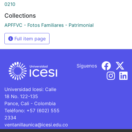
0210
Collections
APFFVC - Fotos Familiares - Patrimonial
Full item page
Síguenos
Universidad Icesi: Calle
18 No. 122-135
Pance, Cali - Colombia
Teléfono: +57 (602) 555
2334
ventanillaunica@icesi.edu.co