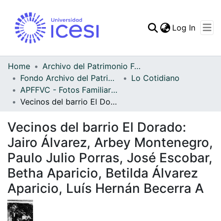
(curren
Log In
Communities & Collec
All of DSpace
Home
Archivo del Patrimonio Fotográfico y Fílmico del Valle del Cauca
Fondo Archivo del Patrimonio Fotográfico y Fílmico del Valle del Cauca
Lo Cotidiano
Statistics
APFFVC - Fotos Familiares - Patrimonial
Vecinos del barrio El Dorado: Jairo Álvarez, Arbey Montenegro, Paulo Julio Porras, José Escobar, Betha Aparicio, Betilda Álvarez Aparicio, Luís Hernán Becerra A
Vecinos del barrio El Dorado:
Jairo Álvarez, Arbey Montenegro,
Paulo Julio Porras, José Escobar,
Betha Aparicio, Betilda Álvarez
Aparicio, Luís Hernán Becerra A