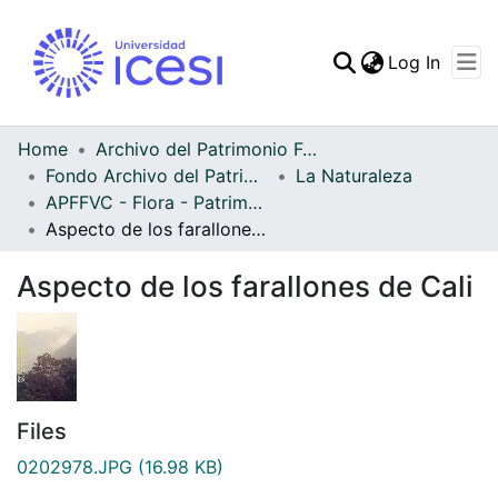
(curren
Log In
Communities & Collec
All of DSpace
Home
Archivo del Patrimonio Fotográfico y Fílmico del Valle del Cauca
Fondo Archivo del Patrimonio Fotográfico y Fílmico del Valle del Cauca
La Naturaleza
Statistics
APFFVC - Flora - Patrimonial
Aspecto de los farallones de Cali
Aspecto de los farallones de Cali
Files
0202978.JPG
(16.98 KB)