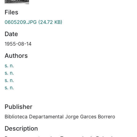
Files
0605209.JPG
(24.72 KB)
Date
1955-08-14
Authors
s. n.
s. n.
s. n.
s. n.
Publisher
Biblioteca Departamental Jorge Garces Borrero
Description