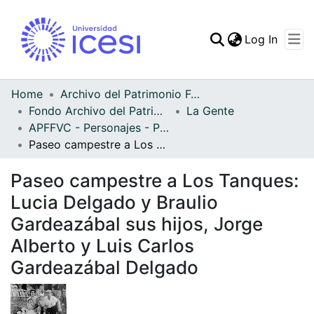
(curren
Log In
Communities & Collec
All of DSpace
Home
Archivo del Patrimonio Fotográfico y Fílmico del Valle del Cauca
Fondo Archivo del Patrimonio Fotográfico y Fílmico del Valle del Cauca
La Gente
Statistics
APFFVC - Personajes - Patrimonial
Paseo campestre a Los Tanques: Lucia Delgado y Braulio Gardeazábal sus hijos, Jorge Alberto y Luis Carlos Gardeazábal Delgado
Paseo campestre a Los Tanques:
Lucia Delgado y Braulio
Gardeazábal sus hijos, Jorge
Alberto y Luis Carlos
Gardeazábal Delgado