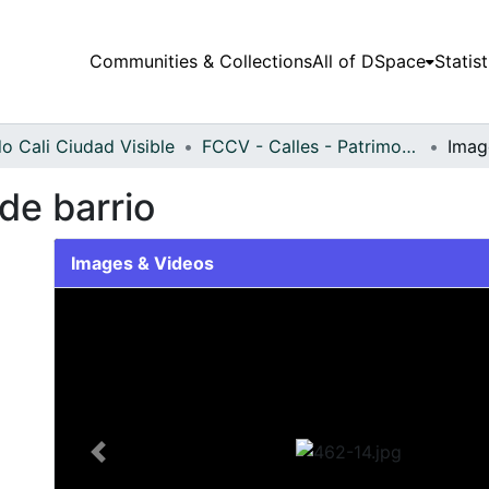
Communities & Collections
All of DSpace
Statist
o Cali Ciudad Visible
FCCV - Calles - Patrimonial
de barrio
Images & Videos
Slide 1 of 1
Previous