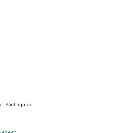
io. Santiago de
.
9/49447