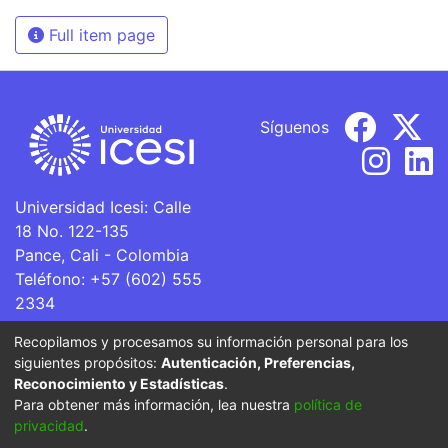
Full item page
Síguenos
Universidad Icesi: Calle
18 No. 122-135
Pance, Cali - Colombia
Teléfono: +57 (602) 555
2334
ventanillaunica@icesi.edu.co
Recopilamos y procesamos su información personal para los
siguientes propósitos:
Autenticación, Preferencias,
La Universidad Icesi es una Institución de Educación
Reconocimiento y Estadísticas
.
Superior que se encuentra sujeta a inspección y vigilancia
Para obtener más información, lea nuestra
política de
por parte del Ministerio de Educación Nacional.
privacidad
.