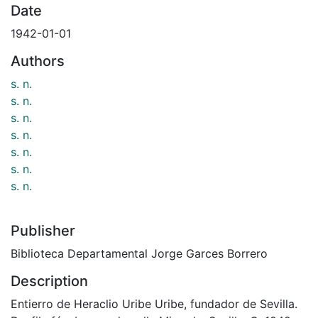
Date
1942-01-01
Authors
s. n.
s. n.
s. n.
s. n.
s. n.
s. n.
s. n.
Publisher
Biblioteca Departamental Jorge Garces Borrero
Description
Entierro de Heraclio Uribe Uribe, fundador de Sevilla.