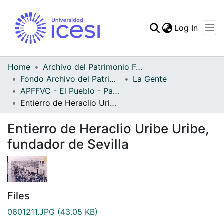
(curren
Log In
Communities & Collec
All of DSpace
Home
Archivo del Patrimonio Fotográfico y Fílmico del Valle del Cauca
Fondo Archivo del Patrimonio Fotográfico y Fílmico del Valle del Cauca
La Gente
Statistics
APFFVC - El Pueblo - Patrimonial
Entierro de Heraclio Uribe Uribe, fundador de Sevilla
Entierro de Heraclio Uribe Uribe,
fundador de Sevilla
Files
0601211.JPG
(43.05 KB)