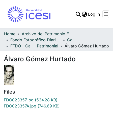
(curren
Log In
Communities & Collec
All of DSpace
Home
Archivo del Patrimonio Fotográfico y Fílmico del Valle del Cauca
Fondo Fotográfico Diario Occidente
Cali
Statistics
FFDO - Cali - Patrimonial
Álvaro Gómez Hurtado
Álvaro Gómez Hurtado
Files
FDO023357.jpg
(534.28 KB)
FDO023357A.jpg
(746.69 KB)