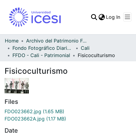
(curren
Log In
Communities & Collec
All of DSpace
Home
Archivo del Patrimonio Fotográfico y Fílmico del Valle del Cauca
Fondo Fotográfico Diario Occidente
Cali
Statistics
FFDO - Cali - Patrimonial
Fisicoculturismo
Fisicoculturismo
Files
FDO023662.jpg
(1.65 MB)
FDO023662A.jpg
(1.17 MB)
Date