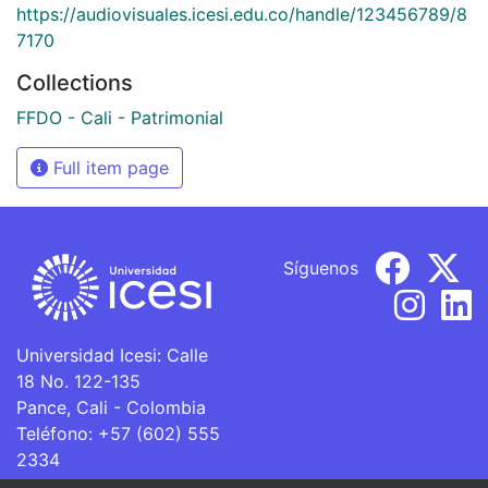
https://audiovisuales.icesi.edu.co/handle/123456789/8
7170
Collections
FFDO - Cali - Patrimonial
Full item page
Síguenos
Universidad Icesi: Calle
18 No. 122-135
Pance, Cali - Colombia
Teléfono: +57 (602) 555
2334
ventanillaunica@icesi.edu.co